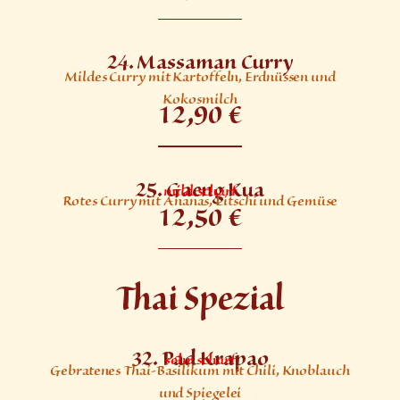
24. Massaman Curry
Mildes Curry mit Kartoffeln, Erdnüssen und
Kokosmilch
12,90 €
25. Gaeng Kua
mild scharf
Rotes Curry mit Ananas, Litschi und Gemüse
12,50 €
Thai Spezial
32. Pad Krapao
sehr scharf
Gebratenes Thai-Basilikum mit Chili, Knoblauch
und Spiegelei